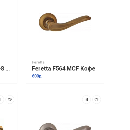
Feretta
Ajax Ergo JR SN/CP-8 матовый никель
Feretta F564 MCF Кофе
600р.