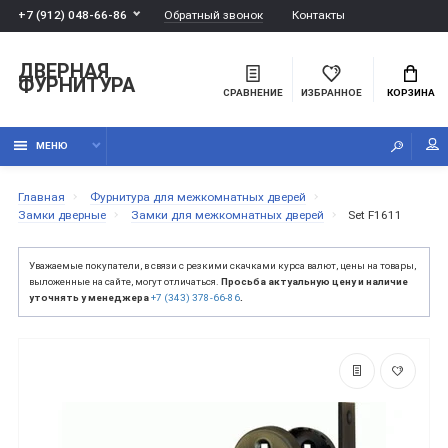
Обратный звонок
+7 (912) 048-66-86
Контакты
ДВЕРНАЯ
ФУРНИТУРА
СРАВНЕНИЕ
ИЗБРАННОЕ
КОРЗИНА
МЕНЮ
Главная
Фурнитура для межкомнатных дверей
Замки дверные
Замки для межкомнатных дверей
Set F1611
Уважаемые покупатели, в связи с резкими скачками курса валют, цены на товары,
выложенные на сайте, могут отличаться.
Просьба актуальную цену и наличие
уточнять у менеджера
+7 (343) 378-66-86
.