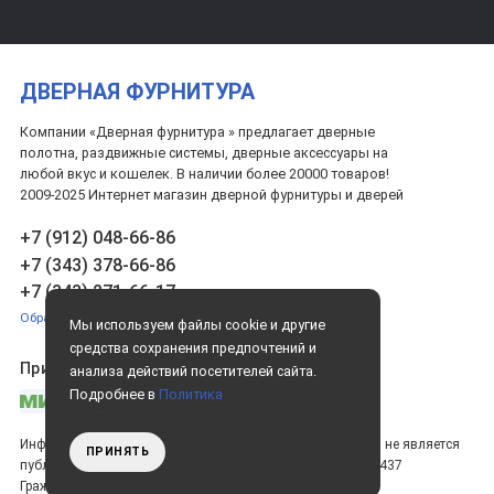
ДВЕРНАЯ ФУРНИТУРА
Компании «Дверная фурнитура » предлагает дверные
полотна, раздвижные системы, дверные аксессуары на
любой вкус и кошелек. В наличии более 20000 товаров!
2009-2025 Интернет магазин дверной фурнитуры и дверей
+7 (912) 048-66-86
+7 (343) 378-66-86
+7 (343) 271-66-17
Обратный звонок
Мы используем файлы cookie и другие
средства сохранения предпочтений и
Принимаем платежи
анализа действий посетителей сайта.
Подробнее в
Политика
конфиденциальности
. Нажмите «Принять»,
если даете согласие на это.
Информация на сайте носит ознакомительный характер и не является
ПРИНЯТЬ
публичной офертой, определяемой положениями статьи 437
Гражданского кодекса РФ